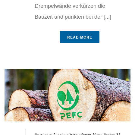
Drempelwände verkürzen die
Bauzeit und punkten bei der [...]
READ MORE
By
wibo
In
Aus dem Unternehmen
,
News
Posted
31.