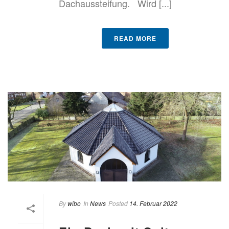
Dachaussteifung. Wird [...]
READ MORE
By
wibo
In
News
Posted
14. Februar 2022