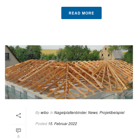
READ MORE
By
wibo
In
Nagelplattenbinder
,
News
,
Projektbeispiel
Posted
15. Februar 2022
0