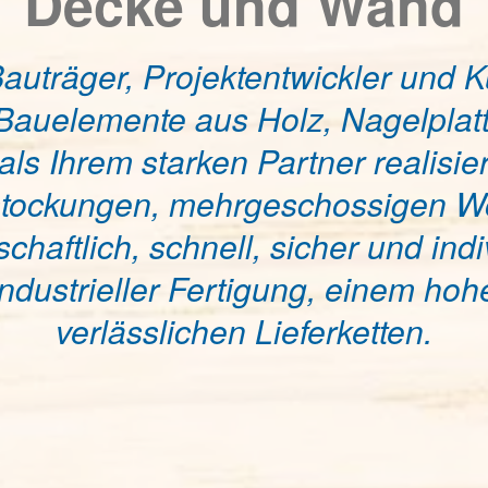
Decke und Wand
, Bauträger, Projektentwickler un
 Bauelemente aus Holz, Nagelpla
 Ihrem starken Partner realisie
fstockungen, mehrgeschossigen 
haftlich, schnell, sicher und indiv
ndustrieller Fertigung, einem hoh
verlässlichen Lieferketten.