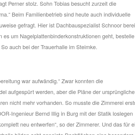
gt Perner stolz. Sohn Tobias besucht zurzeit die
rma.“ Beim Familienbetrieb sind heute auch individuelle
weise gefragt. Hier ist Dachbauspezialist Schnoor berei
n es um Nagelplattenbinderkonstruktionen geht, bestelle
 So auch bei der Trauerhalle im Steimke.
bereitung war aufwändig.“ Zwar konnten die
del aufgespürt werden, aber die Pläne der ursprünglich
ren nicht mehr vorhanden. So musste die Zimmerei ers
R-Ingenieur Bernd Illig in Burg mit der Statik loslegen
plett neu entwerfen“, so der Zimmerer. Und das für e
rhalle bilden acht geneigte Dachflächen eine besondere