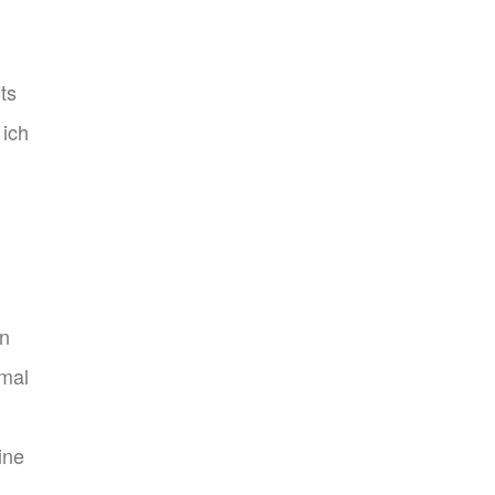
ts
 ich
en
tmal
ine