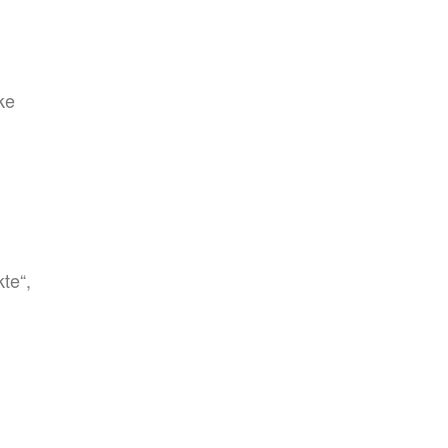
ke
te“,