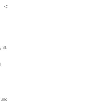
iff.
d
 und