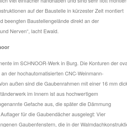
ich viel einfacher handhaben und sind sehr flott montiert
uktionen auf der Baustelle in kürzester Zeit montiert
 beengten Baustellengelände direkt an der
und Nerven“, lacht Ewald.
noor
mente im SCHNOOR-Werk in Burg. Die Konturen der ov
st an der hochautomatisierten CNC-Weinmann-
. Von außen sind die Gaubenrahmen mit einer 16 mm dic
tänderwerk im Innern ist aus hochwertigem
 sogenannte Gefache aus, die später die Dämmung
uflager für die Gaubendächer ausgelegt: Vier
ungenen Gaubenfenstern, die in der Walmdachkonstrukti