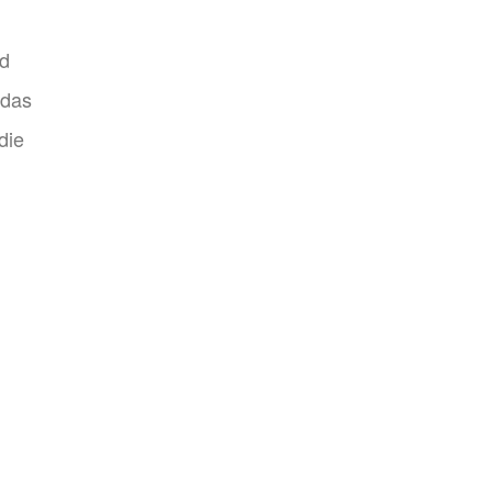
nd
 das
die