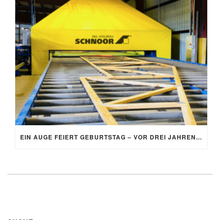
EIN AUGE FEIERT GEBURTSTAG – VOR DREI JAHREN FIEL DER STARTSCHUSS FÜR DIE AUTOEYE-ANLAGE