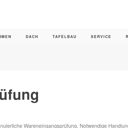
HMEN
DACH
TAFELBAU
SERVICE
üfung
tinuierliche Wareneingangsprüfung. Notwendige Handlung