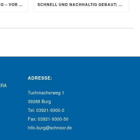
EIN AUGE FEIERT GEBURTSTAG – VOR DREI JAHREN FIEL DER STARTSCHUSS FÜR DIE AUTOEYE-ANLAGE
SCHNELL UND NACHHALTIG GEBAUT: DAS HYBRID-HAUS
ADRESSE:
ERA
Tuchmacherweg 1
39288 Burg
Tel: 03921-9300-0
Fax: 03921-9300-50
info-burg@schnoor.de