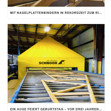
MIT NAGELPLATTENBINDERN IN REKORDZEIT ZUM RICHTFEST
EIN AUGE FEIERT GEBURTSTAG – VOR DREI JAHREN FIEL DER STARTSCHUSS FÜR DIE AUTOEYE-ANLAGE